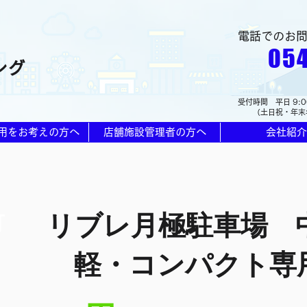
電話でのお
054
ング
受付時間 平日 9:0
（土日祝・年末
用をお考えの方へ
店舗施設管理者の方へ
会社紹介
リブレ月極駐車場 
可
軽・コンパクト専