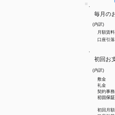
毎月の
(内訳)
月額賃料
​口座引
初回お
(内訳)
敷金
礼金
​契約事
​初回保
初回月額