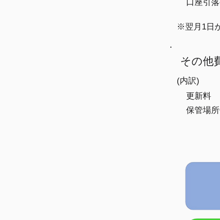
​口座引
​※翌月1
​その他
(内訳)
​更新料
保管場所