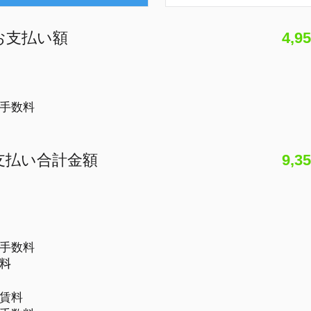
お支払い額
4,9
落手数料
支払い合計金額
9,3
務手数料
証料
賃料