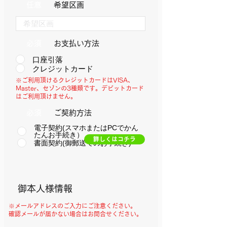
任意
希望区画
必須
​お支払い方法
口座引落
クレジットカード
※ご利用頂けるクレジットカードは
VISA、
Master、セゾンの3種類です。
デビットカード
はご利用頂けません。
必須
​ご契約方法
電子契約(スマホまたはPCでかん
たんお手続き）
詳しくはコチラ
書面契約(御郵送でのお手続き)
​御本人様情報
※メールアドレスのご入力にご注意ください。
確認メールが届かない場合はお問合せください。