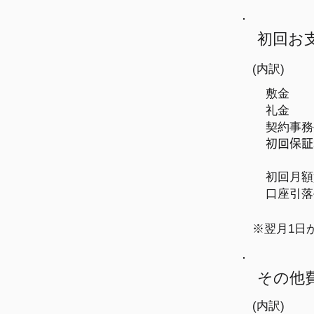
初回お
(内訳)
敷金
礼金
​契約事
​初回保
初回月額
​口座引
​※翌月1
​その他
(内訳)