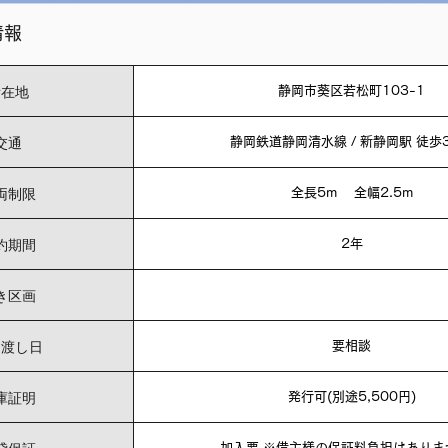
情報
所在地
静岡市葵区若松町103-1
交通
静岡鉄道静岡清水線 / 新静岡駅 徒歩
両制限
全長5m 全幅2.5m
約期間
2年
き区画
き渡し日
要相談
庫証明
発行可(別途5,500円)
加入要 ※借主様の保証料負担はありま