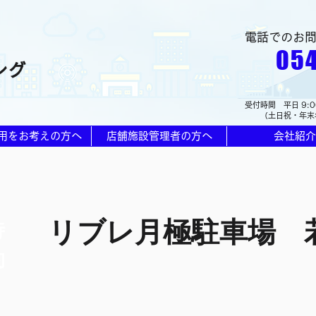
電話でのお
054
ング
受付時間 平日 9:0
（土日祝・年末
用をお考えの方へ
店舗施設管理者の方へ
会社紹介
リブレ月極駐車場 若
待
約