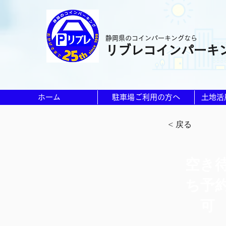
静岡県のコインパーキングなら
リブレコインパーキ
ホーム
駐車場ご利用の方へ
土地活
< 戻る
空き
ち予
可