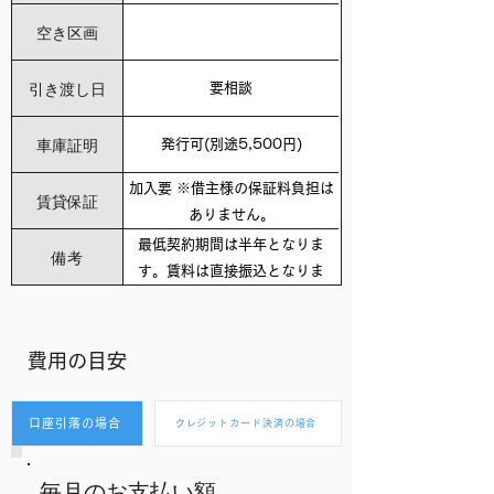
空き区画
引き渡し日
要相談
車庫証明
発行可(別途5,500円)
加入要 ※借主様の保証料負担は
賃貸保証
ありません。
最低契約期間は半年となりま
備考
す。賃料は直接振込となりま
す。クレジット払いのご利用が
できません。費用の目安は概算
となります。
​費用の目安
口座引落の場合
クレジットカード決済の場合
毎月のお支払い額